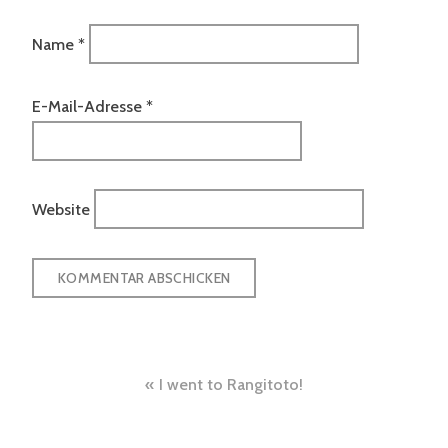
Name
*
E-Mail-Adresse
*
Website
Beitragsnavigation
I went to Rangitoto!